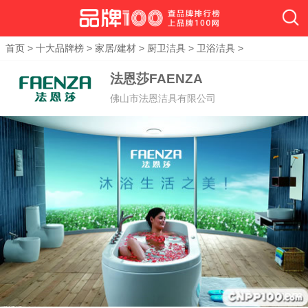
首页
>
十大品牌榜
>
家居/建材
>
厨卫洁具
>
卫浴洁具
>
法恩莎FAENZA
佛山市法恩洁具有限公司