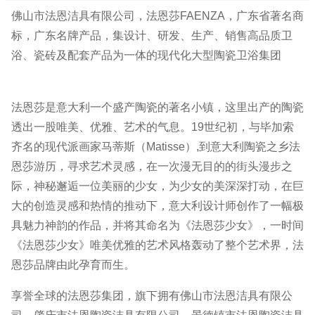
佛山市法恩洁具有限公司，法恩莎FAENZA，广东省著名商
标，广东名牌产品，集设计、研发、生产、销售高品质卫
浴、瓷砖及配套产品为一体的现代化大型陶瓷卫浴集团
法恩莎是意大利一个盛产陶瓷的著名小镇，这里出产的陶瓷
透出一股唯美、优雅、艺术的气息。19世纪初，与毕加索
齐名的现代派画家马蒂斯（Matisse）,到意大利陶瓷之乡法
恩莎游历，寻求艺术灵感，在一次漫无目的的街头漫步之
际，神秘邂逅一位美丽的少女，为少女的美深深打动，在巨
大的创造灵感和热情的推动下，意大利设计师创作了一幅极
具魅力神韵的作品，并将其命名为《法恩莎少女》，一时间
《法恩莎少女》唯美优雅的艺术风格轰动了整个艺术界，法
恩莎品牌由此孕育而生。
享誉全球的法恩莎集团，旗下拥有佛山市法恩洁具有限公