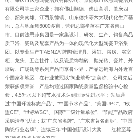
司、肇庆市法恩陶瓷洁具有限公司、景德镇市法恩陶瓷洁具
有限公司等三家企业；拥有佛山顺德、佛山高明、肇庆四
会、韶关南雄、江西景德镇、山东德州等六大现代化生产基
地，总占地面积6000多亩，营销总部坐落在广东省佛山
市。目前法恩莎集团是一家集设计、研发、生产、销售高品
质卫浴、瓷砖及配套产品为一体的现代化大型陶瓷卫浴集
团。以专业生产“FAENZA”牌陶瓷洁具、浴缸、浴房、浴室
柜、龙头、五金挂件，以及瓷质饰釉砖、抛光砖、瓷片、外
墙砖、广场砖等系列产品而享誉业界，产品远销海内外近百
个国家和地区，在行业被冠以“陶业航母”之美称。 公司先后
荣获多项荣誉，产品均通过国家陶瓷质量监督检验中心检
验，4.5升水以下超节水技术达到国际先进水平；先后通
过“中国环境标志产品”、“中国节水产品”、“美国UPC”、“欧
盟CE”、“世标WSC”、 国家“二级计量单位”、“节能产品政府
采购清单”认证；获“广东省名牌”、“广东省著名商标”、“中国
陶瓷行业名牌”、连续三年“中国创新设计大奖——红棉至尊