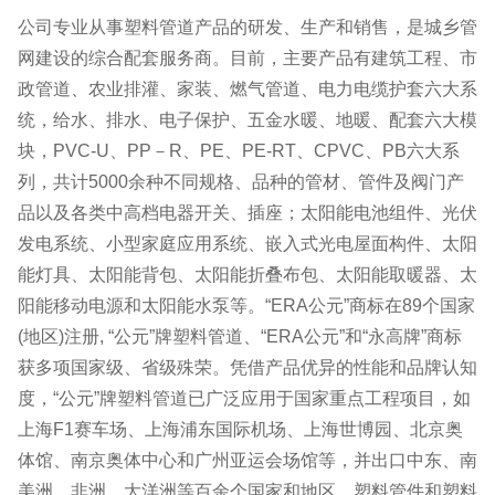
公司专业从事塑料管道产品的研发、生产和销售，是城乡管
网建设的综合配套服务商。目前，主要产品有建筑工程、市
政管道、农业排灌、家装、燃气管道、电力电缆护套六大系
统，给水、排水、电子保护、五金水暖、地暖、配套六大模
块，PVC-U、PP－R、PE、PE-RT、CPVC、PB六大系
列，共计5000余种不同规格、品种的管材、管件及阀门产
品以及各类中高档电器开关、插座；太阳能电池组件、光伏
发电系统、小型家庭应用系统、嵌入式光电屋面构件、太阳
能灯具、太阳能背包、太阳能折叠布包、太阳能取暖器、太
阳能移动电源和太阳能水泵等。“ERA公元”商标在89个国家
(地区)注册, “公元”牌塑料管道、“ERA公元”和“永高牌”商标
获多项国家级、省级殊荣。凭借产品优异的性能和品牌认知
度，“公元”牌塑料管道已广泛应用于国家重点工程项目，如
上海F1赛车场、上海浦东国际机场、上海世博园、北京奥
体馆、南京奥体中心和广州亚运会场馆等，并出口中东、南
美洲、非洲、大洋洲等百余个国家和地区，塑料管件和塑料