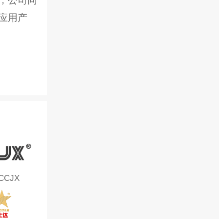
应用产
CCJX