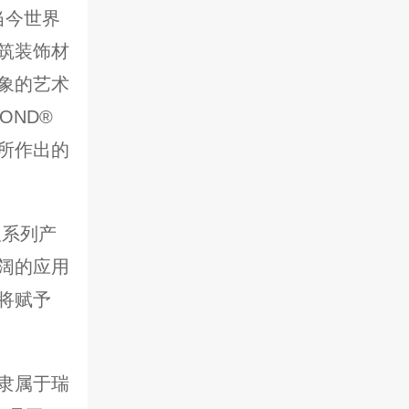
当今世界
筑装饰材
象的艺术
OND®
所作出的
板系列产
阔的应用
将赋予
隶属于瑞