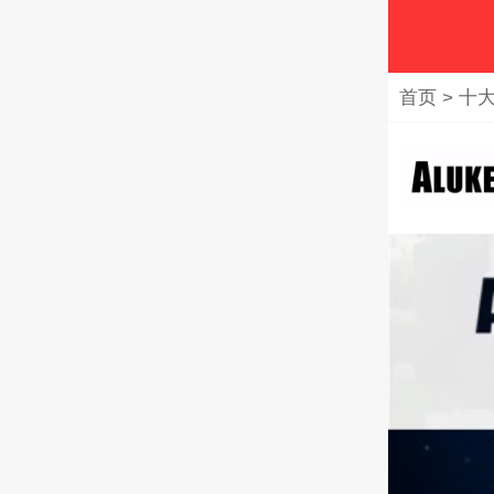
首页
>
十