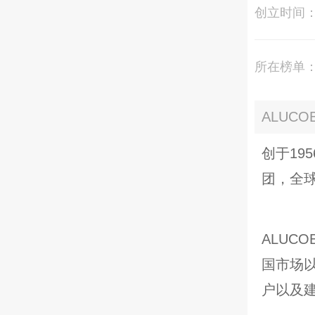
创立时间
所在榜单
ALUC
创于19
团，全球
ALUC
国市场
户以及