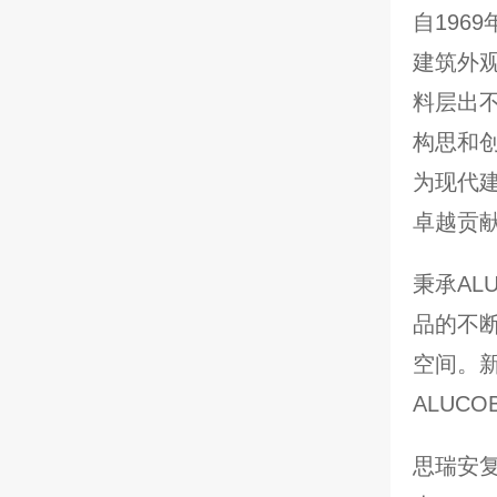
自196
建筑外
料层出
构思和创
为现代
卓越贡
秉承AL
品的不
空间。
ALUC
思瑞安