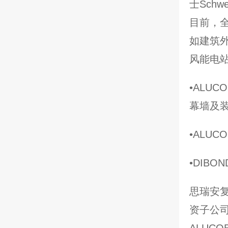
士Schw
目前，
如建筑
风能电
•ALU
幕墙及
•ALU
•DIB
思瑞安
资子公司
ALUC