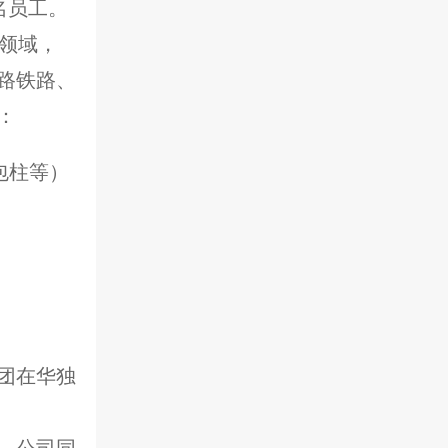
余名员工。
领域，
路铁路、
：
包柱等）
团在华独
地，公司同