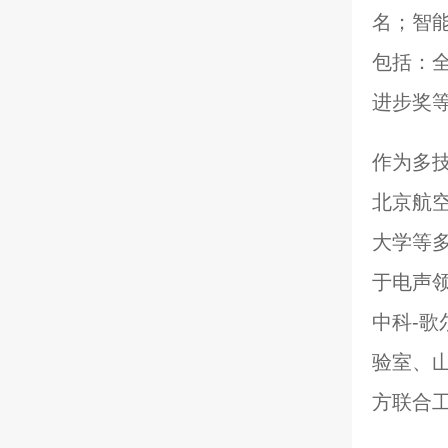
名；智
包括：
进步奖
作为多
北京航
大学等
于电声
中科-
验室、
方联合