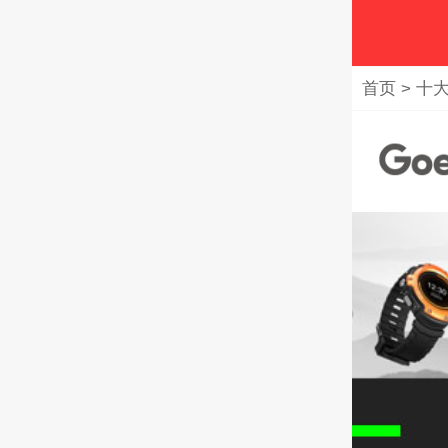
首页
>
十