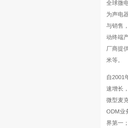
全球微
为声电
与销售
动终端
厂商提
米等。
自200
速增长，
微型麦
ODM
界第一