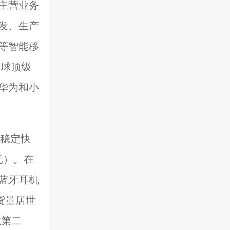
主营业务
发、生产
等智能移
全球顶级
华为和小
持稳定快
元）。在
蓝牙耳机
货量居世
业第二