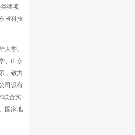
各类奖项
东省科技
华大学、
学、山东
系，致力
公司设有
术联合实
、国家地