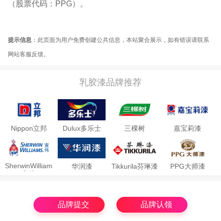
（股票代码：PPG）。
提示信息
：此页面为用户免费创建公共信息，本站聚合展示，如有错误请联系
网站客服反馈。
乳胶漆品牌推荐
Nippon立邦
Dulux多乐士
三棵树
嘉宝莉漆
Carpoly
SherwinWilliams
华润漆
Tikkurila芬琳漆
PPG大师漆
宣伟
品牌提交
品牌认领