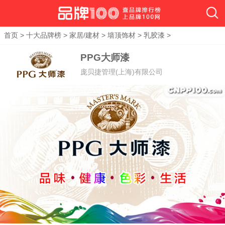
首页
>
十大品牌榜
>
家居/建材
>
墙顶饰材
>
乳胶漆
>
PPG大师漆
庞贝捷管理(上海)有限公司