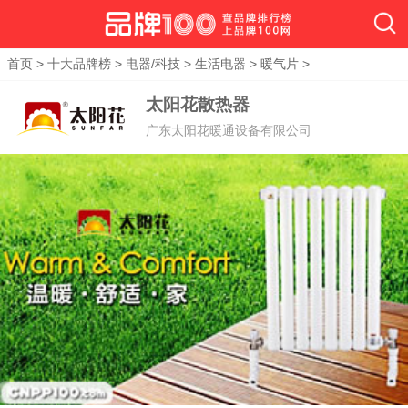
首页
>
十大品牌榜
>
电器/科技
>
生活电器
>
暖气片
>
太阳花散热器
广东太阳花暖通设备有限公司