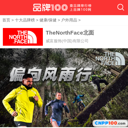
首页
>
十大品牌榜
>
健康/保健
>
户外用品
>
TheNorthFace北面
威富服饰(中国)有限公司