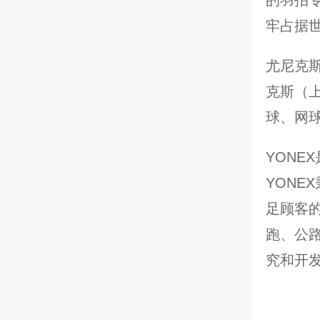
牢占据
尤尼克斯
克斯（
球、网
YONE
YONE
足顾客
跑、公
究和开