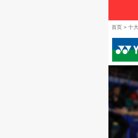
首页
>
十