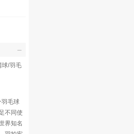
球/羽毛
个羽毛球
足不同使
世界知名
，羽拍牢