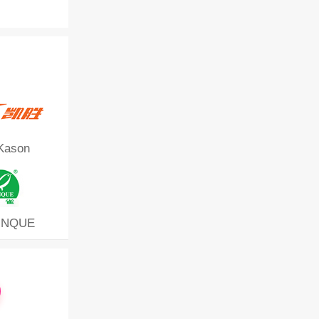
ason
INQUE