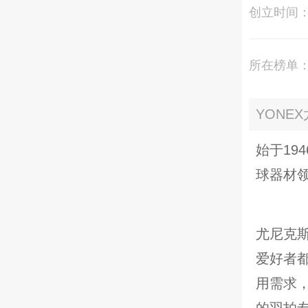
创立时间
所在榜单
YONE
始于19
球器材
尤尼克斯
爱好者
用需求
的羽拍