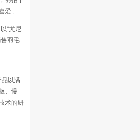
喜爱。
以“尤尼
销售羽毛
，
产品以满
板、慢
技术的研