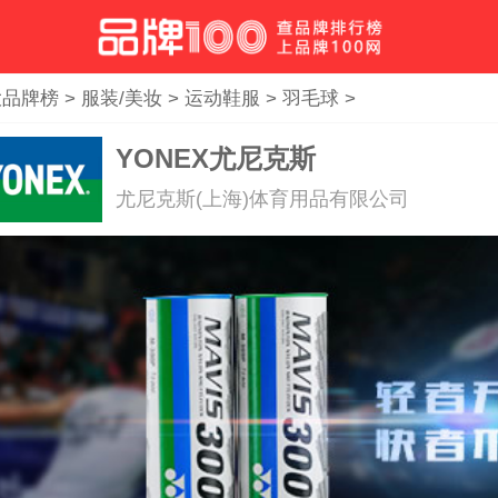
大品牌榜
>
服装/美妆
>
运动鞋服
>
羽毛球
>
YONEX尤尼克斯
尤尼克斯(上海)体育用品有限公司