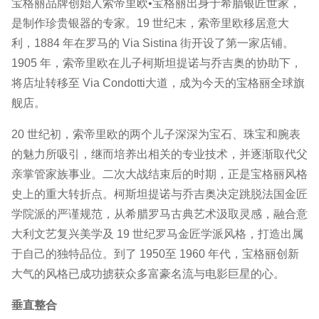
宝格丽品牌创始人索帝里欧•宝格丽出身于希腊银匠世家，
是制作珍贵银器的专家。19 世纪末，索帝里欧移居意大
利，1884 年在罗马的 Via Sistina 街开设了第一家店铺。
1905 年，索帝里欧在儿子柯斯坦提诺与乔吉奥的协助下，
将店址转移至 Via Condotti大道，成为今天的宝格丽全球旗
舰店。
20 世纪初，索帝里欧的两个儿子深深为宝石、珠宝和腕表
的魅力所吸引，继而培养出相关的专业技术，并逐渐取代父
亲掌管家族事业。二次大战结束后的时期，正是宝格丽风格
史上的重大转折点。柯斯坦提诺与乔吉奥决定跳脱法国金匠
学院派的严谨规范，从希腊罗马古典艺术汲取灵感，融合意
大利文艺复兴美学及 19 世纪罗马金匠学派风格，打造出属
于自己的独特品位。到了 1950至 1960 年代，宝格丽创新
大气的风格已成功掳获众多富豪名流与电影巨星的心。
垂直整合