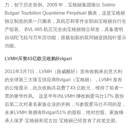
力，创下历史首例。2009 年，宝格丽集团推出 Sotirio
Bulgari Tourbillon Quantième Perpétuel 腕表，这是宝格丽
独立制造的第一只腕表，其机芯和零件全部由宝格丽自行生
产组装。 BVL 465 机芯完全由宝格丽独立研发，具备透明
自动陀飞轮与万年历功能，搭载创新的双同轴逆跳指针显示
功能。
LVMH斥资43亿欧元收购Bvlgari
2011年3月7日，LVMH（路威酩轩）宣布收购来自意大利
的全球第三大珠宝供应商Bvlgari（宝格丽），LVMH 发布
的公报显示，此次收购共花费了43 亿欧元，维持了前者一
贯的奢华作风。 这是半年内LVMH 继收购爱马仕17% 股份
后第二次对著名家族企业的并购，与参股爱马仕不同的是，
未来LVMH 将拥有Bvlgari51% 的股权，绝对控股。家族继
承人保罗·宝格丽和尼古拉·宝格丽已经首肯了此笔交易。