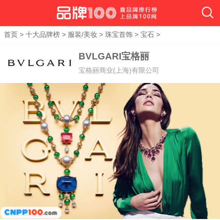
首页
>
十大品牌榜
>
服装/美妆
>
珠宝首饰
>
宝石
>
BVLGARI宝格丽
宝格丽商业(上海)有限公司