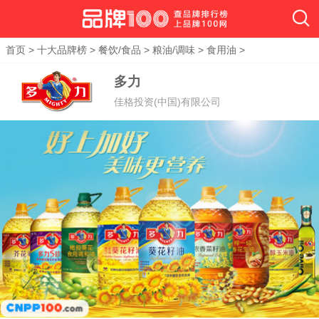
首页
>
十大品牌榜
>
餐饮/食品
>
粮油/调味
>
食用油
>
多力
佳格投资(中国)有限公司