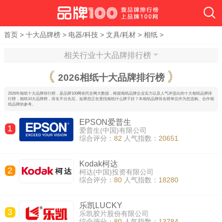
首页
>
十大品牌榜
>
电器/科技
>
文具/耗材
>
相纸
>
相关行业十大品牌排行榜
2026
相纸十大品牌排行榜
2026年相纸十大品牌排行榜，是品牌100网依托全网大数据，根据相纸品牌企业实力以及人气评选出的十大相纸品牌排
行榜，相纸10大品牌榜，排名不分先后。如果您正在查找相纸什么牌子好？本相纸品牌排名榜单仅作为您选购、合作相
纸品牌的参考。
EPSON爱普生
1
爱普生(中国)有限公司
综合评分：
82
人气指数：
20651
Kodak柯达
2
柯达(中国)投资有限公司
综合评分：
80
人气指数：
18280
乐凯LUCKY
3
乐凯胶片股份有限公司
综合评分：
80
人气指数：
13784