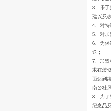
3、乐
建议及
4、对
5、对
6、为保
送；
7、加
求在装
面达到
南公社
8、为
纪念品