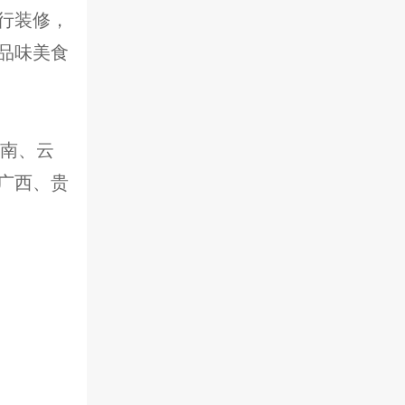
行装修，
品味美食
湖南、云
广西、贵