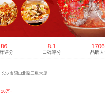
86
8.1
1706
牌评分
口碑评分
品牌人
：
长沙市韶山北路三重大厦
：
20万+