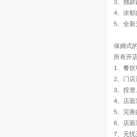
3、独
4、浓
5、全
保姆式
所有开
1、餐
2、门
3、投
4、店
5、完
6、店
7、无