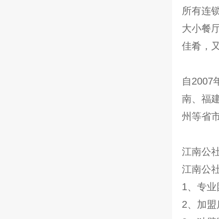
所有连
大小餐
佳肴，
自200
南、福
州等省
江南公
江南公
1、专
2、加