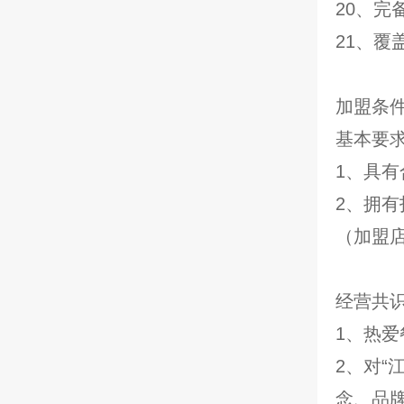
20、完
21、覆
加盟条
基本要
1、具
2、拥
（加盟店
经营共
1、热爱
2、对“
念、品