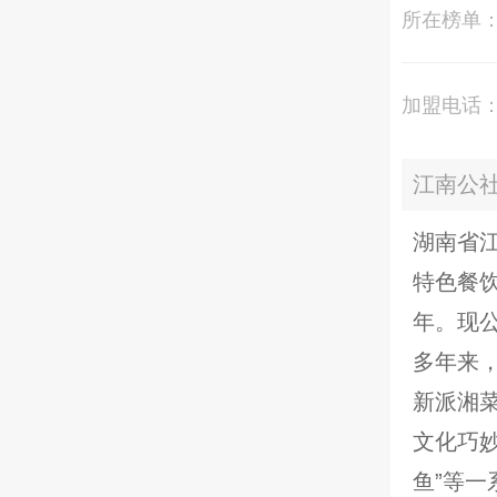
所在榜单
加盟电话
江南公
湖南省
特色餐饮
年。现
多年来
新派湘
文化巧妙
鱼”等