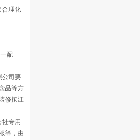
出合理化
统一配
照公司要
念品等方
装修按江
公社专用
服等，由