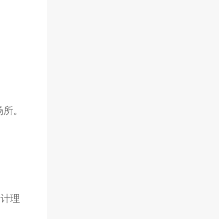
场所。
设计理