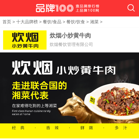
首页
>
十大品牌榜
>
餐饮/食品
>
餐饮/饮食
>
湘菜
>
炊烟小炒黄牛肉
炊烟餐饮管理有限公司