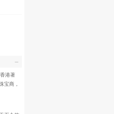
及香港著
珠宝商，