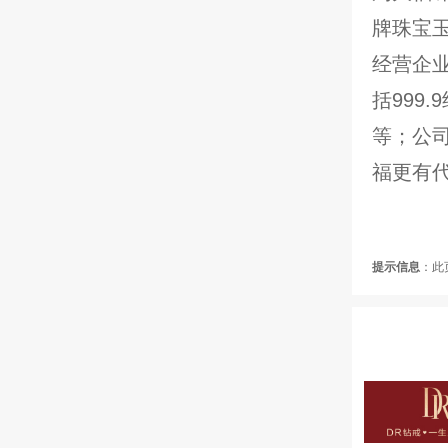
牌珠宝
经营企
括999
等；公
福更有
提示信息
：此