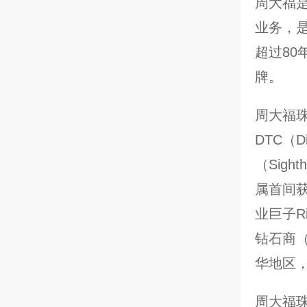
周大福
业务，
超过8
牌。
周大福
DTC（D
（Sig
属首间
业巨子Rio
钻石商（S
华地区
周大福