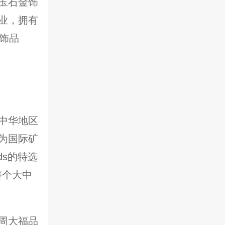
玉石金饰
业，拥有
饰品
大中华地区
为国际矿
onds的特选
在整个大中
周大福品