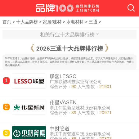
首页
>
十大品牌榜
>
家居/建材
>
水电材料
>
三通
>
相关行业十大品牌排行榜
2026
三通十大品牌排行榜
2026年三通十大品牌排行榜，是品牌100网依托全网大数据，根据三通品牌企业实力以及人气评选出的十大三通品牌排
行榜，三通10大品牌榜，排名不分先后。如果您正在查找三通什么牌子好？本三通品牌排名榜单仅作为您选购、合作三
通品牌的参考。
联塑LESSO
1
广东联塑科技实业有限公司
综合评分：
90
人气指数：
21901
伟星VASEN
2
浙江伟星新型建材股份有限公司
综合评分：
89
人气指数：
20971
中财管道
3
浙江中财管道科技股份有限公司
综合评分：
88
人气指数：
20307