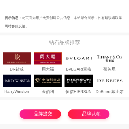
提示信息
：此页面为用户免费创建公共信息，本站聚合展示，如有错误请联系
网站客服反馈。
钻石品牌推荐
DR钻戒
周大福
BVLGARI宝格
蒂芙尼
丽
HarryWinston
金伯利
恒信HIERSUN
DeBeers戴比尔
Kimberlite
斯
品牌提交
品牌认领