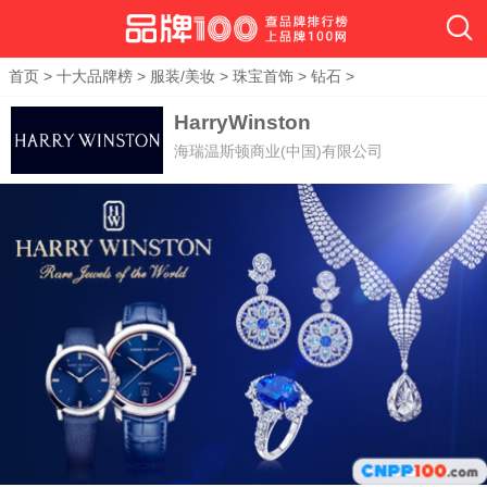
首页
>
十大品牌榜
>
服装/美妆
>
珠宝首饰
>
钻石
>
HarryWinston
海瑞温斯顿商业(中国)有限公司