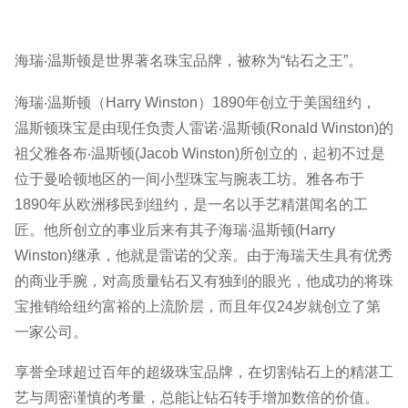
海瑞‧温斯顿是世界著名珠宝品牌，被称为“钻石之王”。
海瑞‧温斯顿（Harry Winston）1890年创立于美国纽约，
温斯顿珠宝是由现任负责人雷诺‧温斯顿(Ronald Winston)的
祖父雅各布‧温斯顿(Jacob Winston)所创立的，起初不过是
位于曼哈顿地区的一间小型珠宝与腕表工坊。雅各布于
1890年从欧洲移民到纽约，是一名以手艺精湛闻名的工
匠。他所创立的事业后来有其子海瑞‧温斯顿(Harry
Winston)继承，他就是雷诺的父亲。由于海瑞天生具有优秀
的商业手腕，对高质量钻石又有独到的眼光，他成功的将珠
宝推销给纽约富裕的上流阶层，而且年仅24岁就创立了第
一家公司。
享誉全球超过百年的超级珠宝品牌，在切割钻石上的精湛工
艺与周密谨慎的考量，总能让钻石转手增加数倍的价值。