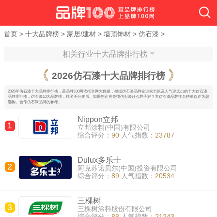
首页
>
十大品牌榜
>
家居/建材
>
墙顶饰材
>
仿石漆
>
相关行业十大品牌排行榜
2026
仿石漆十大品牌排行榜
2026年仿石漆十大品牌排行榜，是品牌100网依托全网大数据，根据仿石漆品牌企业实力以及人气评选出的十大仿石漆
品牌排行榜，仿石漆10大品牌榜，排名不分先后。如果您正在查找仿石漆什么牌子好？本仿石漆品牌排名榜单仅作为您
选购、合作仿石漆品牌的参考。
Nippon立邦
1
立邦涂料(中国)有限公司
综合评分：
90
人气指数：
23787
Dulux多乐士
2
阿克苏诺贝尔(中国)投资有限公司
综合评分：
89
人气指数：
20534
三棵树
3
三棵树涂料股份有限公司
综合评分：
88
人气指数：
21243