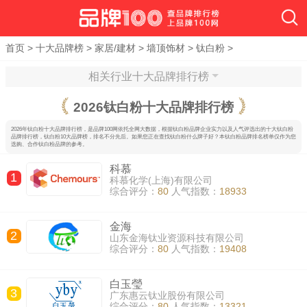
首页
>
十大品牌榜
>
家居/建材
>
墙顶饰材
>
钛白粉
>
相关行业十大品牌排行榜
2026
钛白粉十大品牌排行榜
2026年钛白粉十大品牌排行榜，是品牌100网依托全网大数据，根据钛白粉品牌企业实力以及人气评选出的十大钛白粉
品牌排行榜，钛白粉10大品牌榜，排名不分先后。如果您正在查找钛白粉什么牌子好？本钛白粉品牌排名榜单仅作为您
选购、合作钛白粉品牌的参考。
科慕
1
科慕化学(上海)有限公司
综合评分：
80
人气指数：
18933
金海
2
山东金海钛业资源科技有限公司
综合评分：
80
人气指数：
19408
白玉瑩
3
广东惠云钛业股份有限公司
综合评分：
80
人气指数：
13321