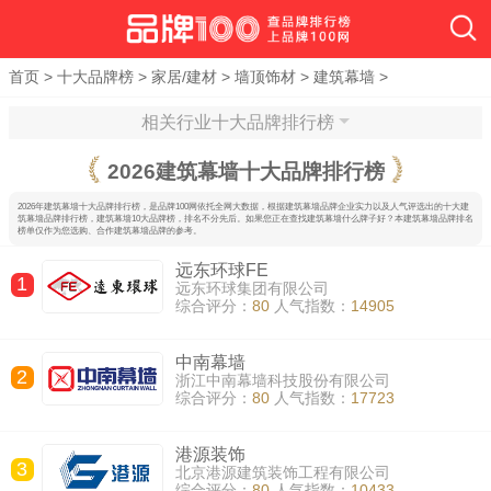
首页
>
十大品牌榜
>
家居/建材
>
墙顶饰材
>
建筑幕墙
>
相关行业十大品牌排行榜
2026
建筑幕墙十大品牌排行榜
2026年建筑幕墙十大品牌排行榜，是品牌100网依托全网大数据，根据建筑幕墙品牌企业实力以及人气评选出的十大建
筑幕墙品牌排行榜，建筑幕墙10大品牌榜，排名不分先后。如果您正在查找建筑幕墙什么牌子好？本建筑幕墙品牌排名
榜单仅作为您选购、合作建筑幕墙品牌的参考。
远东环球FE
1
远东环球集团有限公司
综合评分：
80
人气指数：
14905
中南幕墙
2
浙江中南幕墙科技股份有限公司
综合评分：
80
人气指数：
17723
港源装饰
3
北京港源建筑装饰工程有限公司
综合评分：
80
人气指数：
10433